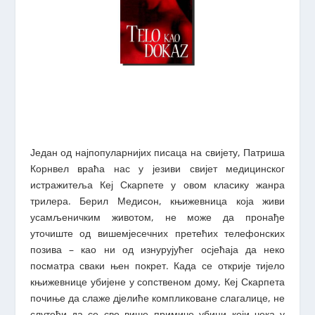
Један од најпопуларнијих писаца на свијету, Патриша
Корнвел враћа нас у језиви свијет медицинског
истражитеља Кеј Скарпете у овом класику жанра
трилера. Берил Медисон, књижевница која живи
усамљеничким животом, не може да пронађе
уточиште од вишемјесечних претећих телефонских
позива – као ни од изнурујућег осјећаја да неко
посматра сваки њен покрет. Када се открије тијело
књижевнице убијене у сопственом дому, Кеј Скарпета
почиње да слаже дјелиће компликоване слагалице, не
слутећи да се све више примиче убици који чека у