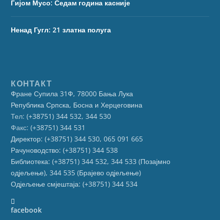
Гијом Мусо: Седам година касније
Ненад Гугл: 21 златна полуга
КОНТАКТ
Фране Супила 31Ф, 78000 Бања Лука
Република Српска, Босна и Херцеговина
Тел:
(+38751) 344 532, 344 530
Факс:
(+38751) 344 531
Директор: (+38751) 344 530, 065 091 665
Рачуноводство: (+38751) 344 538
Библиотека: (+38751) 344 532, 344 533 (Позајмно
одјељење), 344 535 (Брајево одјељење)
Одјељење смјештаја: (+38751) 344 534
facebook