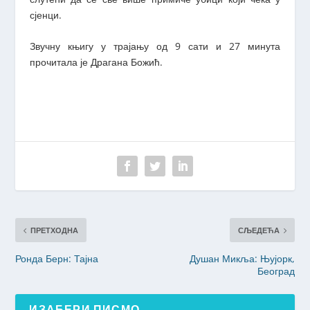
сјенци.
Звучну књигу у трајању од 9 сати и 27 минута
прочитала је Драгана Божић.
ПРЕТХОДНА
СЉЕДЕЋА
Ронда Берн: Тајна
Душан Микља: Њујорк,
Београд
ИЗАБЕРИ ПИСМО