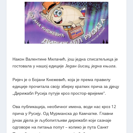
Након Валентине Милачић, још једна списатељица је
гостовала у нашој едиције
Један писац, једна књига
.
Ријеч је о Бојани Кнежевић, која је према правилу
едиције прочитала своју збирку кратких прича за дјецу
„Дирижабл Русија путује кроз простор-вријеме“.
Ова публикација, необичног имена, води нас кроз 12
прича у Русију. Од Мурманска до Камчатке. Главни
јунак дјела је љубопитљиви дирижабл који сазнаје
одговоре на питања попут – колико је пута Санкт