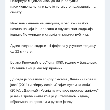
Петербург мијењао име, да ли је бабушка
насмијешена лутка и које је то мјесто најхладније на
свијету.
Иако намијењена најмлађима, у овој књизи због
начина на који је написана и едукативног садржаја
једнако ће уживати и старија читалачка публика.
Аудио-издање садржи 14 фајлова у укупном трајању
од 22 минуте.
Бојана Кнежевић је рођена 1989. године у Бањалуци.
По занимању је мастер правник.
До сада је објавила збирку пјесама „Дневник снова и
јаве“ (2011) и збирку есеја „Својим путем ка себи“
(2016). „Дирижабл Русија путује кроз простор-вријеме“
је њена трећа књига која је у штампаном издању
објављена на српском и руском језику.