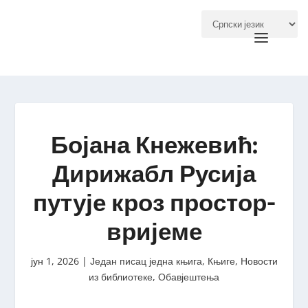
Бојана Кнежевић:
Дирижабл Русија
путује кроз простор-
вријеме
јун 1, 2026
|
Један писац једна књига
,
Књиге
,
Новости
из библиотеке
,
Обавјештења