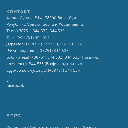
КОНТАКТ
Фране Супила 31Ф, 78000 Бања Лука
Република Српска, Босна и Херцеговина
Тел:
(+38751) 344 532, 344 530
Факс:
(+38751) 344 531
Директор: (+38751) 344 530, 065 091 665
Рачуноводство: (+38751) 344 538
Библиотека: (+38751) 344 532, 344 533 (Позајмно
одјељење), 344 535 (Брајево одјељење)
Одјељење смјештаја: (+38751) 344 534
facebook
БСРС
Специјална библиотека за слијепа и слабовида