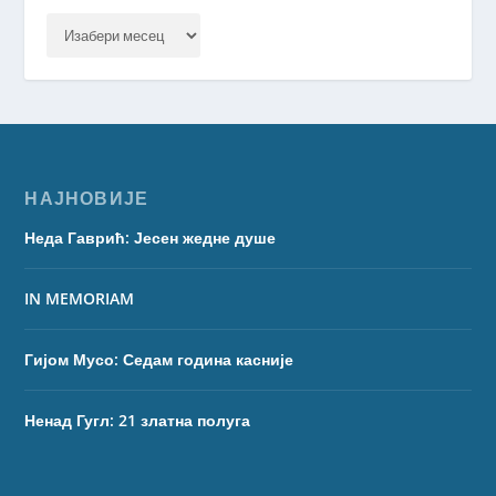
НАЈНОВИЈЕ
Неда Гаврић: Јесен жедне душе
IN MEMORIAM
Гијом Мусо: Седам година касније
Ненад Гугл: 21 златна полуга