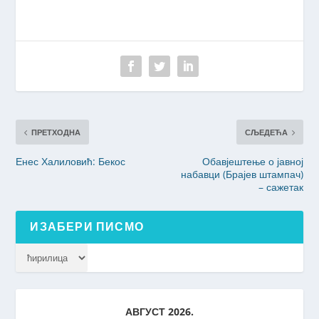
ПРЕТХОДНА
СЉЕДЕЋА
Енес Халиловић: Бекос
Обавјештење о јавној
набавци (Брајев штампач)
– сажетак
ИЗАБЕРИ ПИСМО
АВГУСТ 2026.