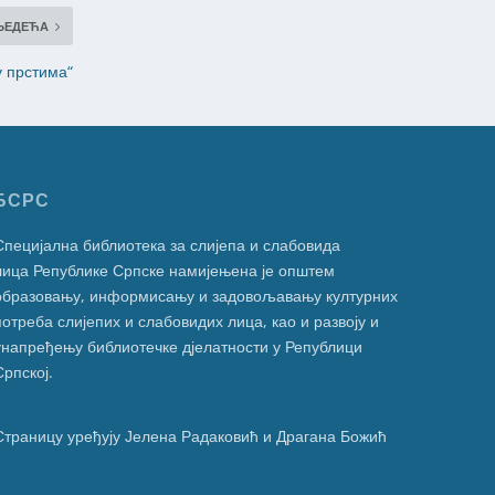
ЉЕДЕЋА
у прстима“
БСРС
Специјална библиотека за слијепа и слабовида
лица Републике Српске намијењена је општем
образовању, информисању и задовољавању културних
потреба слијепих и слабовидих лица, као и развоју и
унапређењу библиотечке дјелатности у Републици
Српској.
Страницу уређују Јелена Радаковић и Драгана Божић