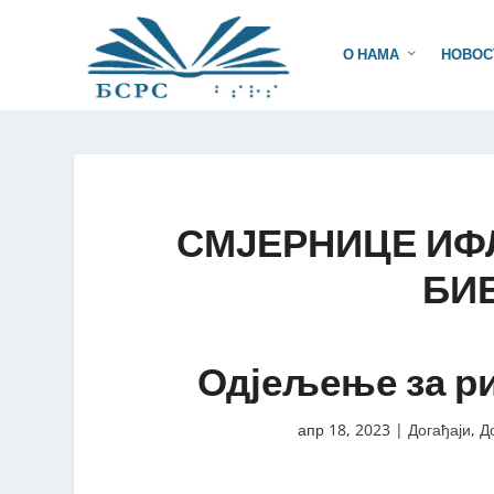
О НАМА
НОВОС
СМЈЕРНИЦЕ ИФ
БИ
Одјељење за ри
апр 18, 2023
|
Догађаји
,
Д