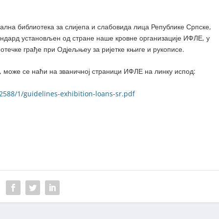
јална библиотека за слијепа и слабовида лица Републике Српске,
андард установљен од стране наше кровне организације ИФЛЕ, у
отечке грађе при Одјељњеу за ријетке књиге и рукописе.
у, може се наћи на званичној страници ИФЛЕ на линку испод:
/2588/1/guidelines-exhibition-loans-sr.pdf