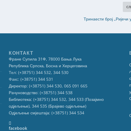
С
Тринаести број „Ријечи 
КОНТАКТ
Фране Супила 31Ф, 78000 Бања Лука
Република Српска, Босна и Херцеговина
Тел:
(+38751) 344 532, 344 530
Факс:
(+38751) 344 531
Директор: (+38751) 344 530, 065 091 665
Рачуноводство: (+38751) 344 538
Библиотека: (+38751) 344 532, 344 533 (Позајмно
одјељење), 344 535 (Брајево одјељење)
Одјељење смјештаја: (+38751) 344 534
facebook