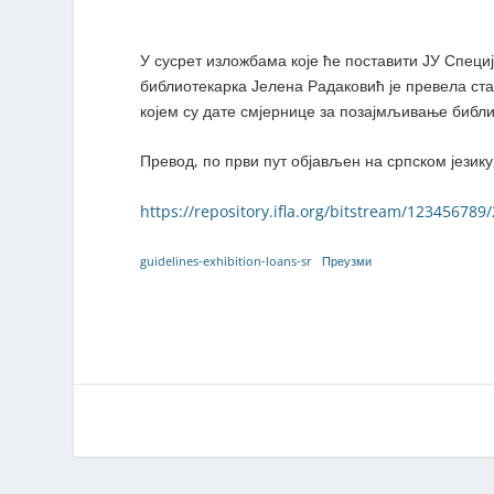
У сусрет изложбама које ће поставити ЈУ Специ
библиотекарка Јелена Радаковић је превела ст
којем су дате смјернице за позајмљивање библи
Превод, по први пут објављен на српском језик
https://repository.ifla.org/bitstream/123456789
guidelines-exhibition-loans-sr
Преузми