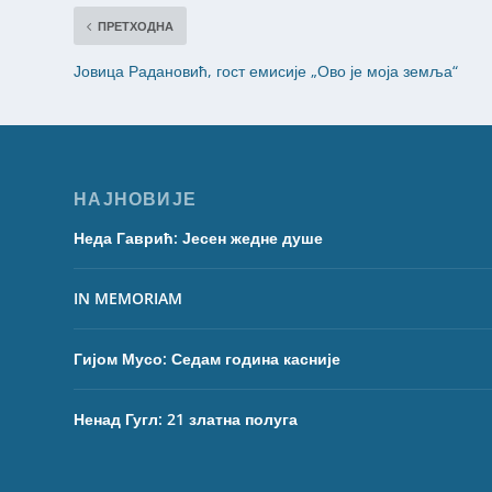
ПРЕТХОДНА
Јовица Радановић, гост емисије „Ово је моја земља“
НАЈНОВИЈЕ
Неда Гаврић: Јесен жедне душе
IN MEMORIAM
Гијом Мусо: Седам година касније
Ненад Гугл: 21 златна полуга