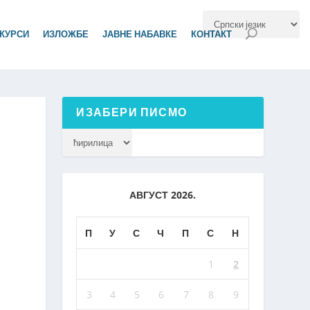
КУРСИ
ИЗЛОЖБЕ
ЈАВНЕ НАБАВКЕ
КОНТАКТ
ИЗАБЕРИ ПИСМО
АВГУСТ 2026.
П
У
С
Ч
П
С
Н
1
2
3
4
5
6
7
8
9